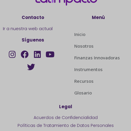
Contacto
Menú
Ir a nuestra web actual
Inicio
Síguenos
Nosotros
Finanzas Innovadoras
Instrumentos
Recursos
Glosario
Legal
Acuerdos de Confidencialidad
Políticas de Tratamiento de Datos Personales