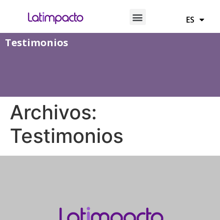
EN
ES
PT
Testimonios
Archivos:
Testimonios